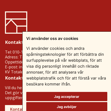
Vi använder oss av cookies
Kontakta oss
Vi använder cookies och andra
Tel: 010-15 73 00
spårningsteknologier för att förbättra din
Adress: Tegelvägen 17, 853 50 Sundsvall
surfupplevelse på vår webbplats, för att
Öppettider: Mån-fre kl. 09-18
visa dig personligt innehåll och riktade
E-post: info@laduvillan.se
KV Totalentreprenad AB
annonser, för att analysera vår
Kontakta mig
webbplatstrafik och för att förstå var våra
besökare kommer ifrån.
Vill du hellre att vi kontaktar dig?
Det gör vi mer än gärna! Fyll i dina
Jag accepterar
uppgifter så återkommer vi.
Jag avböjer
Kontakta oss